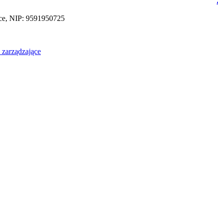
elce, NIP: 9591950725
zarządzające