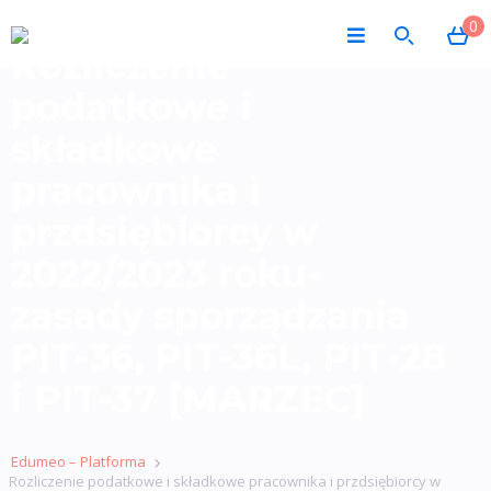
0
Rozliczenie
podatkowe i
składkowe
pracownika i
przdsiębiorcy w
2022/2023 roku-
zasady sporządzania
PIT-36, PIT-36L, PIT-28
i PIT-37 [MARZEC]
Edumeo – Platforma
Rozliczenie podatkowe i składkowe pracownika i przdsiębiorcy w