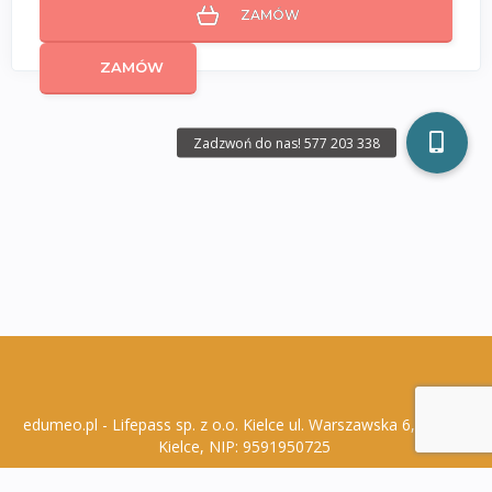
ZAMÓW
ZAMÓW
edumeo.pl - Lifepass sp. z o.o. Kielce ul. Warszawska 6, 25-306
Kielce, NIP: 9591950725
Polityka Prywatności
Regulamin Zakupów