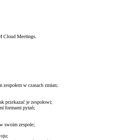
M Cloud Meetings.
em zespołem w czasach zmian;
jak przekazać je zespołowi;
mi formami pytań;
 w swoim zespole;
oju;