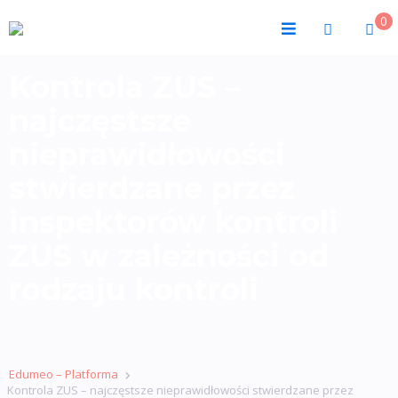
0
Kontrola ZUS –
najczęstsze
nieprawidłowości
stwierdzane przez
inspektorów kontroli
ZUS w zależności od
rodzaju kontroli
Edumeo – Platforma
Kontrola ZUS – najczęstsze nieprawidłowości stwierdzane przez