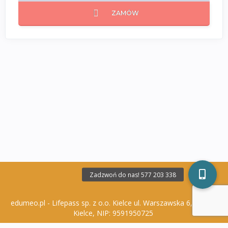
ZAMÓW
edumeo.pl - Lifepass sp. z o.o. Kielce ul. Warszawska 6, 25-306
Kielce, NIP: 9591950725