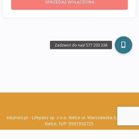
SPRZEDAŻ WYŁĄCZONA
edumeo.pl - Lifepass sp. z o.o. Kielce ul. Warszawska 6, 25-306
Kielce, NIP: 9591950725
Polityka Prywatności
Regulamin Zakupów