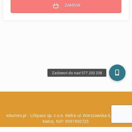
ZAMÓW
edumeo.pl - Lifepass sp. z o.o. Kielce ul. Warszawska 6, 25-306
Kielce, NIP: 9591950725