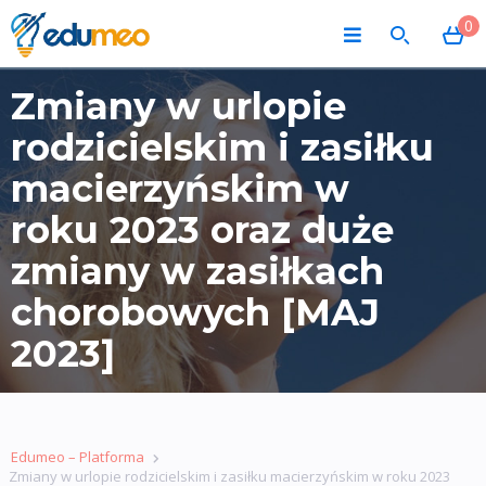
0
Zmiany w urlopie
rodzicielskim i zasiłku
macierzyńskim w
roku 2023 oraz duże
zmiany w zasiłkach
chorobowych [MAJ
2023]
Edumeo – Platforma
Zmiany w urlopie rodzicielskim i zasiłku macierzyńskim w roku 2023